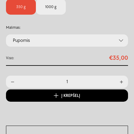
350 g
1000 g
Malimas:
Pupomis
€
35,00
Viso:
Į KREPŠELĮ