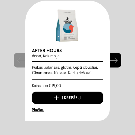
AFTER HOURS
HOBE
decaf, Kolumbija
Ruanda
Puikus balansas, glotni. Kepti obuoliai.
Gervuog
Cinamonas. Melasa. Karijų riešutai.
Aksomi
€
19,00
Kaina nuo
Kaina 
Į KREPŠELĮ
Plačiau
Plačiau