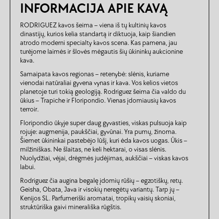
INFORMACIJA APIE KAVĄ
RODRIGUEZ kavos šeima – viena iš tų kultinių kavos
dinastijų, kurios kelia standartą ir diktuoja, kaip šiandien
atrodo moderni specialty kavos scena. Kas pamena, jau
turėjome laimės ir šlovės mėgautis šių ūkininkų aukcionine
kava.
Samaipata kavos regionas – retenybė: slėnis, kuriame
vienodai natūraliai gyvena vynas ir kava. Vos kelios vietos
planetoje turi tokią geologiją. Rodriguez šeima čia valdo du
ūkius – Trapiche ir Floripondio. Vienas įdomiausių kavos
terroir.
Floripondio ūkyje super daug gyvasties, viskas pulsuoja kaip
rojuje: augmenija, paukščiai, gyvūnai. Yra pumų, žinoma.
Šiemet ūkininkai pastebėjo lūšį, kuri ėda kavos uogas. Ūkis –
milžiniškas. Ne šlaitas, ne keli hektarai, o visas slėnis.
Nuolydžiai, vėjai, drėgmės judėjimas, aukščiai – viskas kavos
labui.
Rodriguez čia augina begalę įdomių rūšių – egzotiškų, retų.
Geisha, Obata, Java ir visokių neregėtų variantų. Tarp jų –
Kenijos SL. Parfumeriški aromatai, tropikų vaisių skoniai,
struktūriška gaivi minerališka rūgštis.