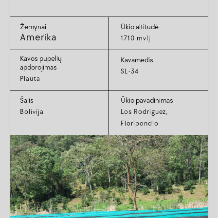
Žemynai
Ūkio altitudė
Amerika
1710 mvlj
Kavos pupelių
Kavamedis
apdorojimas
SL-34
Plauta
Šalis
Ūkio pavadinimas
Bolivija
Los Rodriguez,
Floripondio