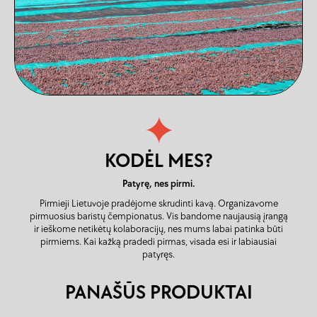
KODĖL MES?
Patyrę, nes pirmi.
Pirmieji Lietuvoje pradėjome skrudinti kavą. Organizavome
pirmuosius baristų čempionatus. Vis bandome naujausią įrangą
ir ieškome netikėtų kolaboracijų, nes mums labai patinka būti
pirmiems. Kai kažką pradedi pirmas, visada esi ir labiausiai
patyręs.
PANAŠŪS PRODUKTAI