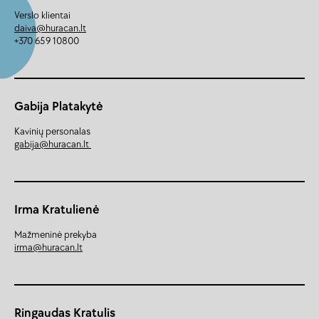
Verslo klientai
daiva@huracan.lt
+370 659 10800
Gabija Platakytė
Kavinių personalas
gabija@huracan.lt
Irma Kratulienė
Mažmeninė prekyba
irma@huracan.lt
Ringaudas Kratulis