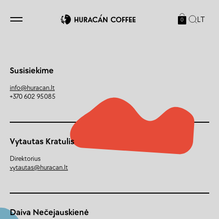
LT
0
Susisiekime
info@huracan.lt
+370 602 95085
Vytautas Kratulis
Direktorius
vytautas@huracan.lt
Daiva Nečejauskienė