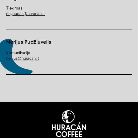
Tiekimas
ringaudas@huracan.lt
Nerijus Pudžiuvelis
Komunikacija
nerijus@huracan.lt