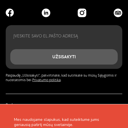
Email
UŽSISAKYTI
Paspaudę „Užsisakyti“, patvirtinate, kad sutinkate su mūsų Sąlygomis ir
nuostatomis bei
Privatumo politika
.
Paskyra
Žurnalas
Privatumo politika
Mes naudojame slapukus, kad suteiktume jums
Garantija ir grąžinimas
geriausią patirtį mūsų svetainėje.
Pirkimo taisyklės