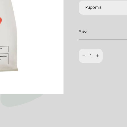
Pupomis
Viso: