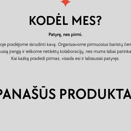
KODĖL MES?
Patyrę, nes pirmi.
uvoje pradėjome skrudinti kavą. Organizavome pirmuosius baristų če
sią įrangą ir ieškome netikėtų kolaboracijų, nes mums labai patinka
Kai kažką pradedi pirmas, visada esi ir labiausiai patyręs.
PANAŠŪS PRODUKTA