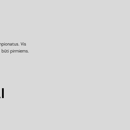
mpionatus. Vis
 būti pirmiems.
I