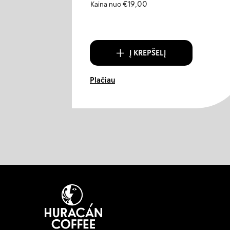
Kaina nuo
€
19,00
Į KREPŠELĮ
Plačiau