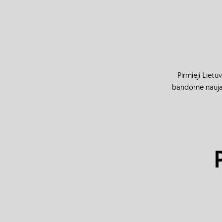
Pirmieji Liet
bandome naujau