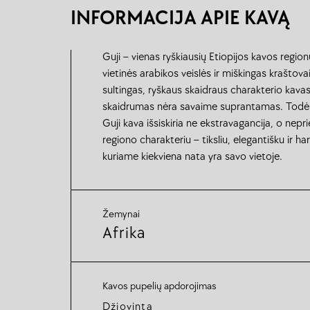
INFORMACIJA APIE KAVĄ
Guji – vienas ryškiausių Etiopijos kavos region
vietinės arabikos veislės ir miškingas kraštovai
sultingas, ryškaus skaidraus charakterio kava
skaidrumas nėra savaime suprantamas. Todėl 
Guji kava išsiskiria ne ekstravagancija, o neprie
regiono charakteriu – tiksliu, elegantišku ir h
kuriame kiekviena nata yra savo vietoje.
Žemynai
Afrika
Kavos pupelių apdorojimas
Džiovinta