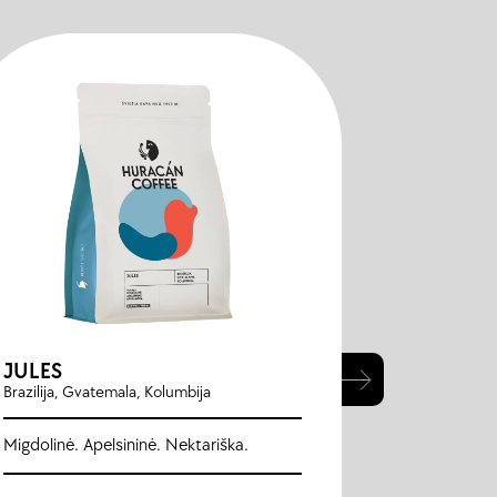
JULES
THE BIG
Brazilija, Gvatemala, Kolumbija
Ruanda
Migdolinė. Apelsininė. Nektariška.
Avietės. Uog
Aromatinis me