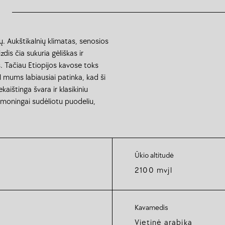
ų. Aukštikalnių klimatas, senosios
zdis čia sukuria gėliškas ir
s. Tačiau Etiopijos kavose toks
mums labiausiai patinka, kad ši
kaištinga švara ir klasikiniu
armoningai sudėliotu puodeliu,
Ūkio altitudė
2100 mvjl
Kavamedis
Vietinė arabika