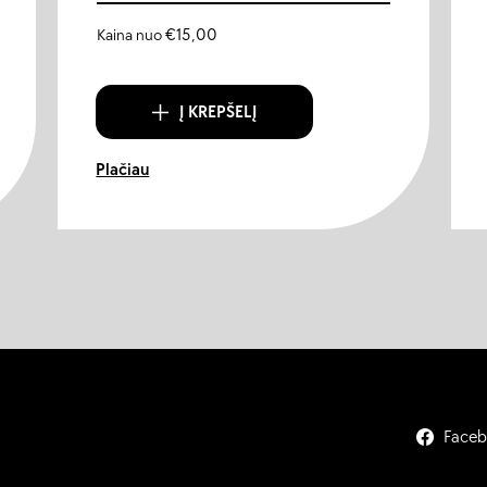
Kaina nuo
€
15,00
Į KREPŠELĮ
Plačiau
Face