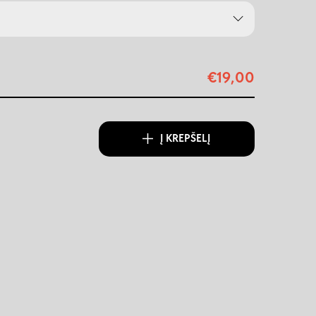
€
19,00
Į KREPŠELĮ