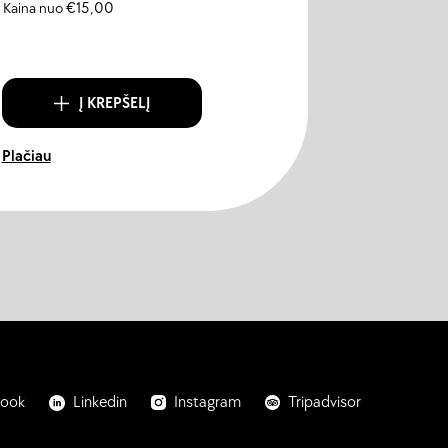
Kaina nuo
€
15,00
Kaina nuo
€
1
Į KREPŠELĮ
Į
Plačiau
Plačiau
book
Linkedin
Instagram
Tripadvisor