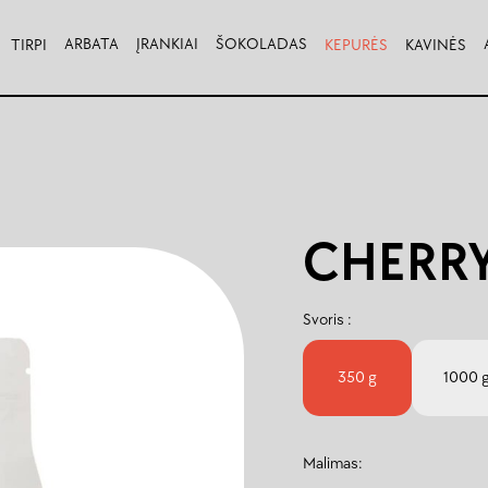
ARBATA
ĮRANKIAI
ŠOKOLADAS
TIRPI
KEPURĖS
KAVINĖS
CHERR
Svoris :
350 g
1000 
Malimas: