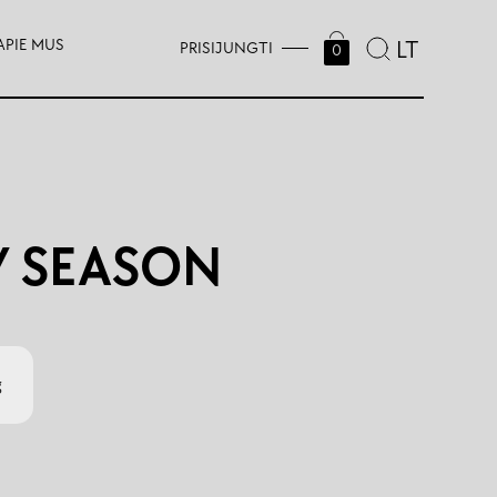
APIE MUS
LT
PRISIJUNGTI
0
Y SEASON
g