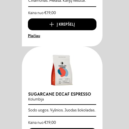
Cinamonas. Melasa. Karijų riešutai.
€
19,00
Kaina nuo
Į KREPŠELĮ
Plačiau
SUGARCANE DECAF ESPRESSO
Kolumbija
Sodo uogos. Vyšnios. Juodas šokoladas.
€
19,00
Kaina nuo