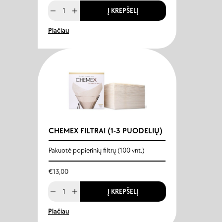
Į KREPŠELĮ
Plačiau
CHEMEX FILTRAI (1-3 PUODELIŲ)
Pakuotė popierinių filtrų (100 vnt.)
€
13,00
Į KREPŠELĮ
Plačiau