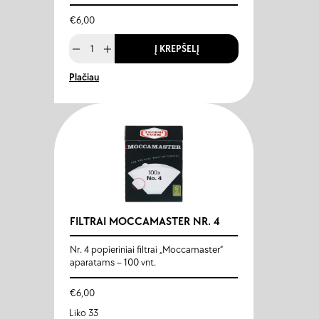
€
6,00
Į KREPŠELĮ
Plačiau
FILTRAI MOCCAMASTER NR. 4
Nr. 4 popieriniai filtrai „Moccamaster“
aparatams – 100 vnt.
€
6,00
Liko 33