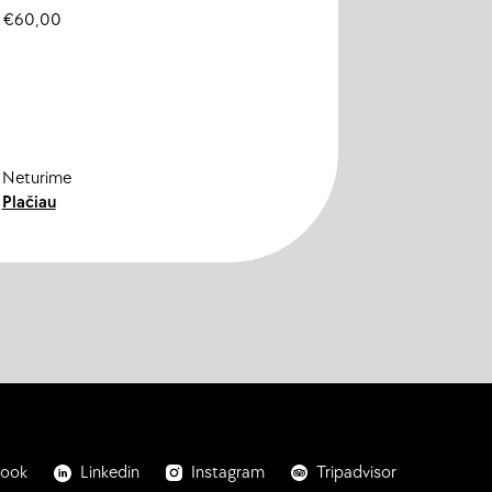
€
60,00
€
60,00
Neturime
Neturime
Plačiau
Plačiau
book
Linkedin
Instagram
Tripadvisor