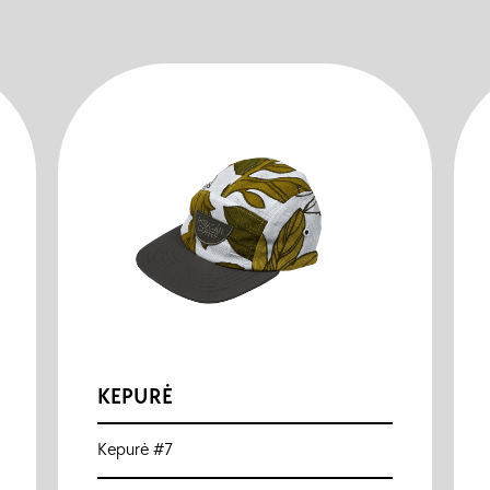
KEPURĖ
Kepurė #7