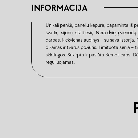
INFORMACIJA
Unikali penkių panelių kepurė, pagaminta iš p
švarkų, sijonų, staltiesių. Nėra dviejų vienodų
darbas, kiekvienas audinys – su sava istorija.
dizainas ir tvarus požiūris. Limituota serija – 
skirtingos. Sukirpta ir pasiūta Bernot caps. D
reguliuojamas.