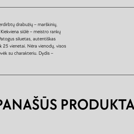
erdirbtų drabužių – marškinių,
. Kiekviena siūlė – meistro rankų
 Patogus siluetas, autentiškas
tik 25 vienetai. Nėra vienodų, visos
ėvėk su charakteriu. Dydis –
PANAŠŪS PRODUKTA