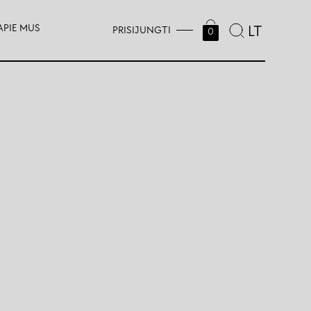
APIE MUS
LT
PRISIJUNGTI
0
Ė