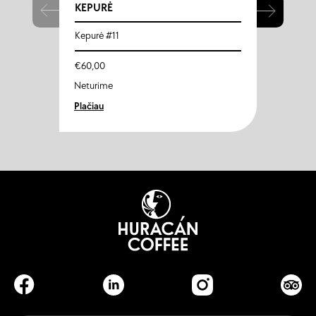
KEPURĖ
KEPU
Kepurė #11
Kepurė
€
60,00
€
60,0
Neturime
Neturi
Plačiau
Plačiau