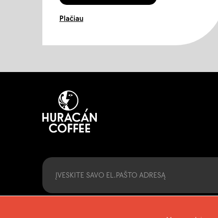
Plačiau
Email
Paspaudę „Užsisakyti“, patvirtinate, kad sutinkate su mūsų Sąlyg