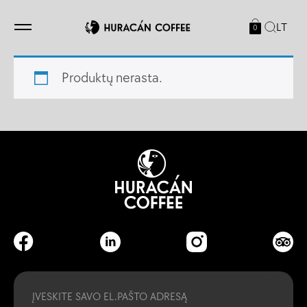
LT
0
Produktų nerasta.
Email