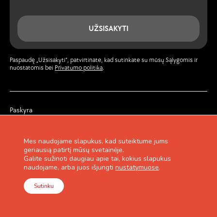
UŽSISAKYTI
Paspaudę „Užsisakyti“, patvirtinate, kad sutinkate su mūsų Sąlygomis ir
nuostatomis bei
Privatumo politika
.
Paskyra
Žurnalas
Privatumo politika
Garantija ir grąžinimas
Mes naudojame slapukus, kad suteiktume jums
Pirkimo taisyklės
geriausią patirtį mūsų svetainėje.
Lojalumo programa
Galite sužinoti daugiau apie tai, kokius slapukus
Kontaktai
naudojame, arba juos išjungti
nustatymuose
.
Sutinku