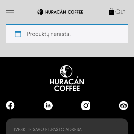
LT
0
Produktų nerasta.
Email