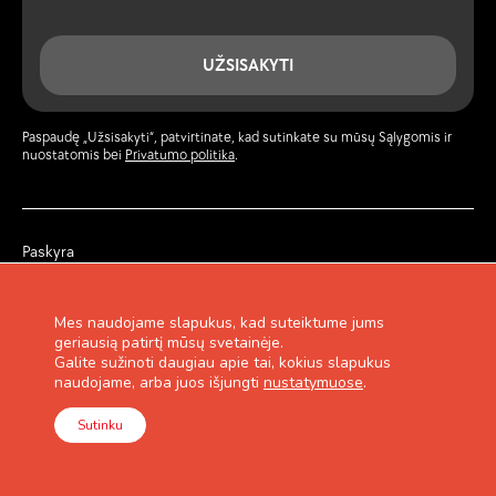
UŽSISAKYTI
Paspaudę „Užsisakyti“, patvirtinate, kad sutinkate su mūsų Sąlygomis ir
nuostatomis bei
Privatumo politika
.
Paskyra
Žurnalas
Privatumo politika
Garantija ir grąžinimas
Mes naudojame slapukus, kad suteiktume jums
Pirkimo taisyklės
geriausią patirtį mūsų svetainėje.
Lojalumo programa
Galite sužinoti daugiau apie tai, kokius slapukus
Kontaktai
naudojame, arba juos išjungti
nustatymuose
.
Sutinku