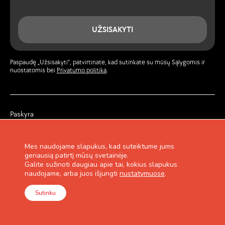
UŽSISAKYTI
Paspaudę „Užsisakyti“, patvirtinate, kad sutinkate su mūsų Sąlygomis ir
nuostatomis bei
Privatumo politika
.
Paskyra
Žurnalas
Privatumo politika
Garantija ir grąžinimas
Mes naudojame slapukus, kad suteiktume jums
Pirkimo taisyklės
geriausią patirtį mūsų svetainėje.
Lojalumo programa
Galite sužinoti daugiau apie tai, kokius slapukus
Kontaktai
naudojame, arba juos išjungti
nustatymuose
.
Sutinku