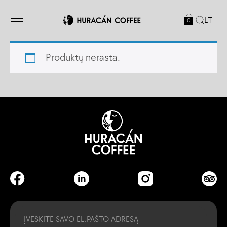
LT
0
Produktų nerasta.
Email