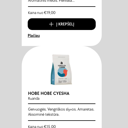
Aromatinis medis. Pieniška...
€
19,00
Kaina nuo
Į KREPŠELĮ
Plačiau
HOBE HOBE CYESHA
Ruanda
Gervuogės. Vengriškos slyvos. Amaretas.
Aksominė tekstūra.
€
15,00
Kaina nuo