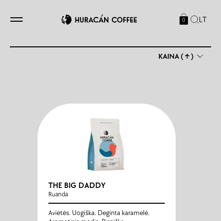
LT
0
KAINA (↑)
THE BIG DADDY
Ruanda
Avietės. Uogiška. Deginta karamelė.