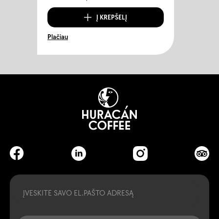
Į KREPŠELĮ
Plačiau
Email