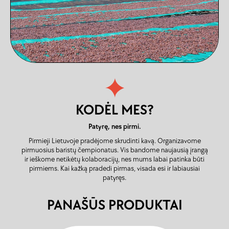
KODĖL MES?
Patyrę, nes pirmi.
Pirmieji Lietuvoje pradėjome skrudinti kavą. Organizavome
pirmuosius baristų čempionatus. Vis bandome naujausią įrangą
ir ieškome netikėtų kolaboracijų, nes mums labai patinka būti
pirmiems. Kai kažką pradedi pirmas, visada esi ir labiausiai
patyręs.
PANAŠŪS PRODUKTAI