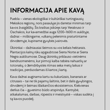
INFORMACIJA APIE KAVĄ
Puebla – vienas ekologiškai ir kultūriškai turtingiausių
Meksikos regionų, nors pasaulyje jis darretai minimas tarp
kavos žvaigždžių. Šis kraštas įsikūręs tarp Verakruso ir
Oachakos, kur kavamedžiai auga 1200–1600 m aukštyje,
dažnai – miškingame, vulkanų pelenimis praturtintame
dirvožemyje, kupiname gyvybės įvairovės.
Ūkininkai – dažniausiai šeimos su vos keliais hektarais.
Plantacijos kalnų rūku apgaubtose Sierra Norte ar Sierra
Negra aukštumose. Daug ūkininkų priklauso vietinėms
bendruomenėms, kur pirmoji kalba tebėra nahuatlių ar
totonakų, o žemdirbystės ritmas seka metų laikus ir
tradicijas, perduodamas iš kartos į kartą.
Kava dažnai auginama kartu su kukurūzais, bananais ar
citrusais – tai ne tik pajamų šaltinis, bet ir dalis gyvybingos,
dirvožemį ir šeimas išlaikančios ekosistemos. Kiekvienas
derlius čia – gyvenimo būdo atspindys. Kantrybė,
atkakalumas, darbas, rūpestis ir meistrystė – viskas sudėta į
tą kavos puodelį.