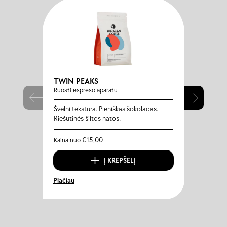
TWIN PEAKS
DONA
Ruošti espreso aparatu
Ruošti 
Švelni tekstūra. Pieniškas šokoladas.
Juodoj
Riešutinės šiltos natos.
sodų u
€
15,00
Kaina nuo
Kaina 
Į KREPŠELĮ
Plačiau
Plačiau