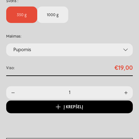
Svoris :
350 g
1000 g
Malimas:
Pupomis
€
19,00
Viso:
Į KREPŠELĮ