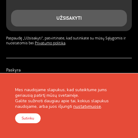
UŽSISAKYTI
Paspaudę „Užsisakyti“, patvirtinate, kad sutinkate su mūsų Sąlygomis ir
nuostatomis bei
Privatumo politika
.
Paskyra
Žurnalas
Privatumo politika
Garantija ir grąžinimas
Mes naudojame slapukus, kad suteiktume jums
Pirkimo taisyklės
geriausią patirtį mūsų svetainėje.
Lojalumo programa
Galite sužinoti daugiau apie tai, kokius slapukus
Kontaktai
naudojame, arba juos išjungti
nustatymuose
.
Sutinku