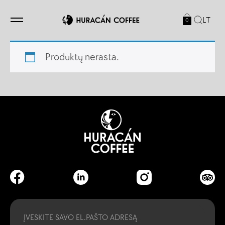
LT
0
Produktų nerasta.
Email