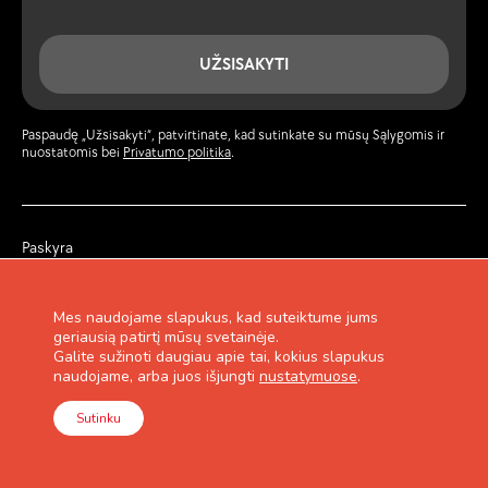
UŽSISAKYTI
Paspaudę „Užsisakyti“, patvirtinate, kad sutinkate su mūsų Sąlygomis ir
nuostatomis bei
Privatumo politika
.
Paskyra
Žurnalas
Privatumo politika
Garantija ir grąžinimas
Mes naudojame slapukus, kad suteiktume jums
Pirkimo taisyklės
geriausią patirtį mūsų svetainėje.
Lojalumo programa
Galite sužinoti daugiau apie tai, kokius slapukus
Kontaktai
naudojame, arba juos išjungti
nustatymuose
.
Sutinku