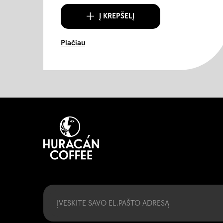
Į KREPŠELĮ
Plačiau
Email