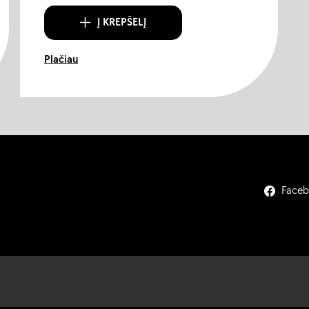
Į KREPŠELĮ
Plačiau
Face