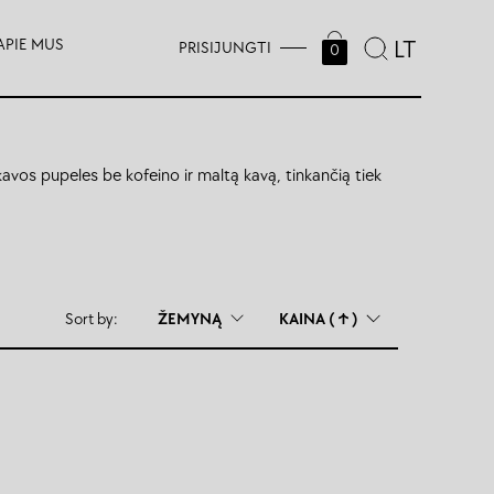
APIE MUS
LT
PRISIJUNGTI
0
kavos pupeles be kofeino ir maltą kavą, tinkančią tiek
Sort by:
ŽEMYNĄ
KAINA (↑)