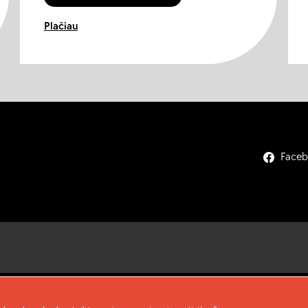
Plačiau
Face
omis ir nuostatomis bei
Privatumo politika
.