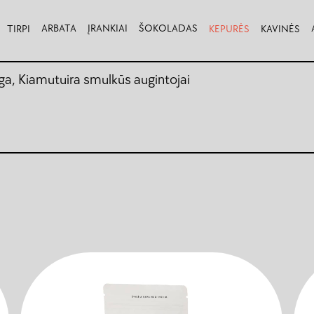
ARBATA
ĮRANKIAI
ŠOKOLADAS
TIRPI
KEPURĖS
KAVINĖS
ga, Kiamutuira smulkūs augintojai