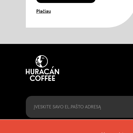
Plačiau
Email
Paspaudę „Užsisakyti“, patvirtinate, kad sutinkate su mūsų Sąlyg